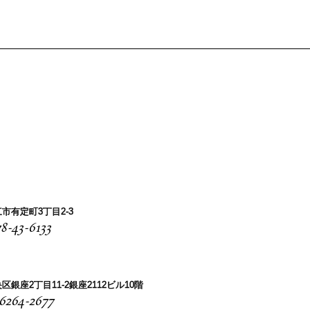
市有定町3丁目2-3
8-43-6133
区銀座2丁目11-2銀座2112ビル10階
-6264-2677