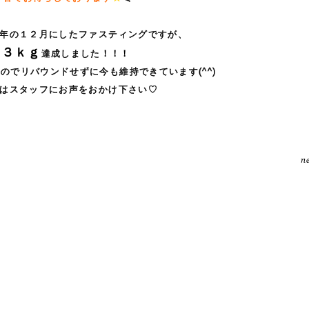
年の１２月にしたファスティングですが、
－３ｋｇ
達成しました
！！！
のでリバウンドせずに今も維持できています(^^)
はスタッフにお声をおかけ下さい♡
n