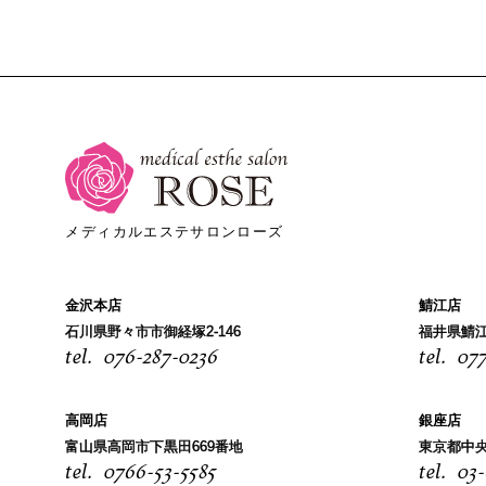
メディカルエステサロンローズ
金沢本店
鯖江店
石川県野々市市御経塚2-146
福井県鯖江
076-287-0236
077
高岡店
銀座店
富山県高岡市下黒田669番地
東京都中央
0766-53-5585
03