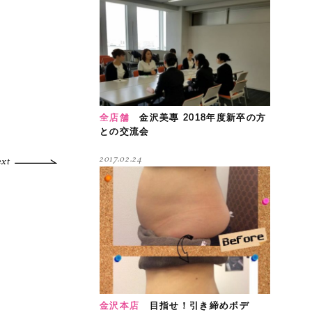
全店舗
金沢美專 2018年度新卒の方
との交流会
2017.02.24
ext
金沢本店
目指せ！引き締めボデ