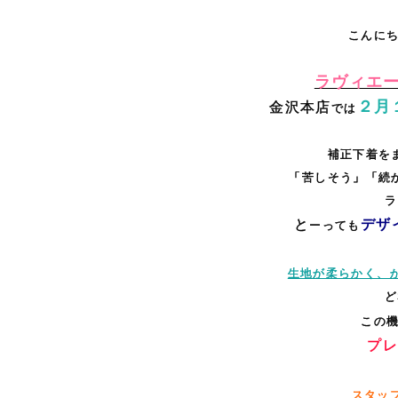
こんに
ラヴィエ
２
月
金沢本店
では
補正下着を
「苦しそう」「続
ラ
と
デザ
ーっても
生地が柔らかく、
ど
この
プレ
スタッ