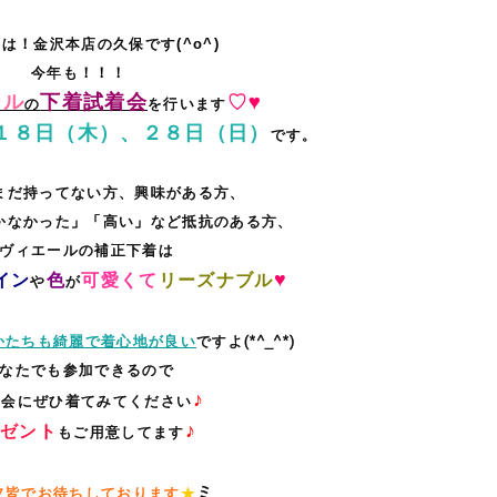
ちは
！
金沢本店の久保です
(^o^)
今年も
！！！
ール
下着試着会
♡♥
の
を行います
１８日（木）、２８日（日）
です。
まだ持ってない方、興味がある方、
かなかった」「高い」など抵抗のある方、
ヴィエールの補正下着は
♥
イン
色
可愛くて
リーズナブル
や
が
かたちも綺麗で着心地が良い
ですよ(*^_^*)
なたでも参加できるので
♪
機会にぜひ着てみてください
♪
ゼント
もご用意してます
ミ
フ皆でお待ちしております
★