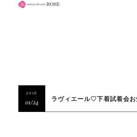
2016
ラヴィエール♡下着試着会お
01/24