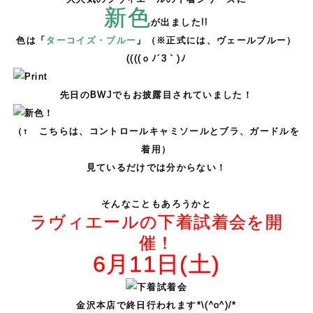
新色
が出ました!!
色は「
ターコイズ・ブルー
」（※正式には、ヴェールブルー）
((((ｏﾉ´3｀)ﾉ
先日のBWJでもお披露目されていました！
（↑ こちらは、コントロールキャミソールとブラ、ガードルを
着用）
見ているだけでは分からない！
。
そんなこともあろうかと
ラヴィエールの下着試着会を開
催！
6月11日(土)
金沢本店で終日行われます*\(^o^)/*