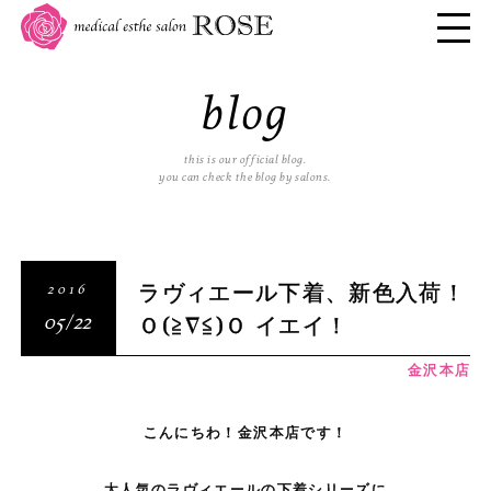
blog
this is our official blog.
you can check the blog by salons.
ラヴィエール下着、新色入荷！
2016
Ｏ(≧∇≦)Ｏ イエイ！
05/22
金沢本店
こんにちわ！金沢本店です！
。
大人気のラヴィエールの下着シリーズに