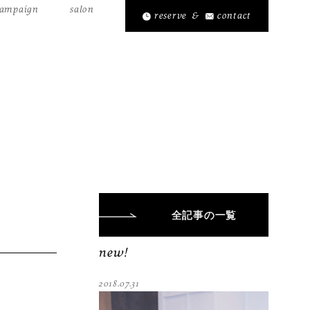
ampaign
salon
reserve
&
contact
全記事
の一覧
new!
2018.07.31