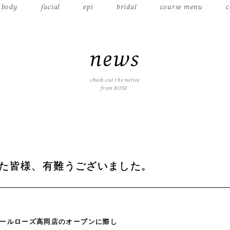
body
facial
epi
bridal
course menu
c
news
check out the notice
from ROSE.
た皆様、有難うございました。
ールローズ高岡店のオープンに際し