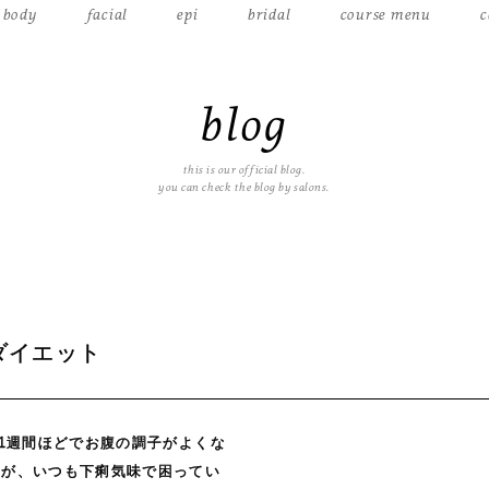
body
facial
epi
bridal
course menu
c
blog
this is our official blog.
you can check the blog by salons.
ダイエット
ら1週間ほどでお腹の調子がよくな
すが、いつも下痢気味で困ってい