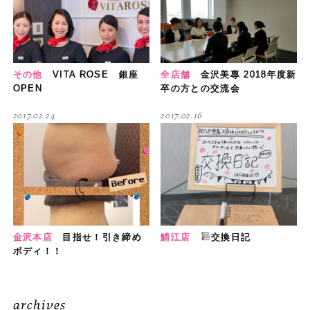
その他
VITA ROSE 銀座
全店舗
金沢美專 2018年度新
OPEN
卒の方との交流会
2017.02.24
2017.02.16
金沢本店
目指せ！引き締め
鯖江店
交換日記
ボディ！！
archives