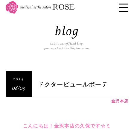
blog
this is our official blog.
you can check the blog by salons.
2014
ドクターピュールボーテ
08/05
金沢本店
こんにちは！
金沢本店の久保です☆ミ