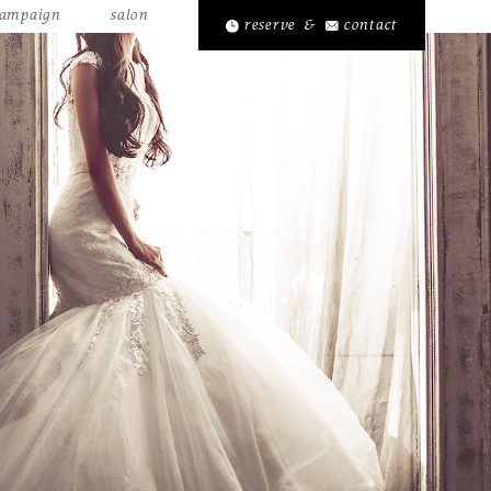
ampaign
salon
reserve
&
contact