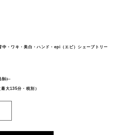
背中・ワキ・美白・ハンド・epi（エピ）シェーブトリー
税別）
（最大135分・税別）