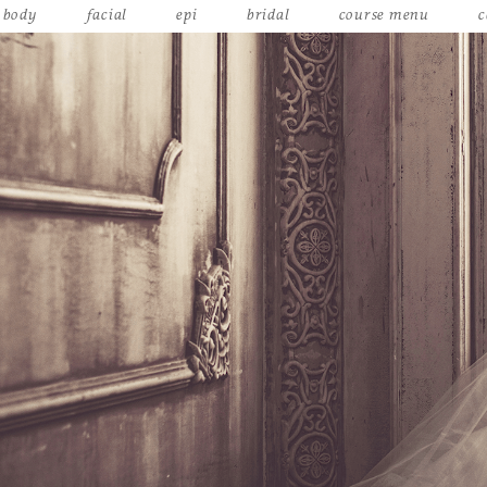
body
facial
epi
bridal
course menu
c