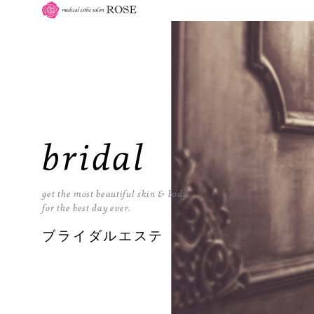
bridal
get the most beautiful skin & body
for the best day ever.
ブライダルエステ