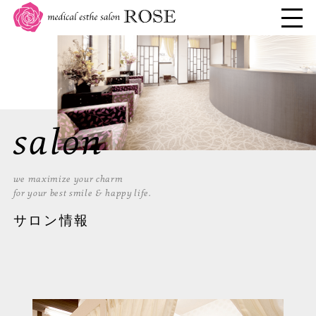
salon
we maximize your charm
for your best smile & happy life.
サロン情報