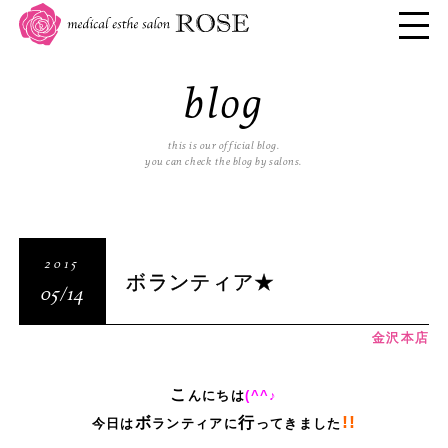
blog
this is our official blog.
you can check the blog by salons.
2015
ボランティア★
05/14
金沢本店
こ
んにちは
(^^♪
!!
ボ
行
今日は
ランティアに
ってきました