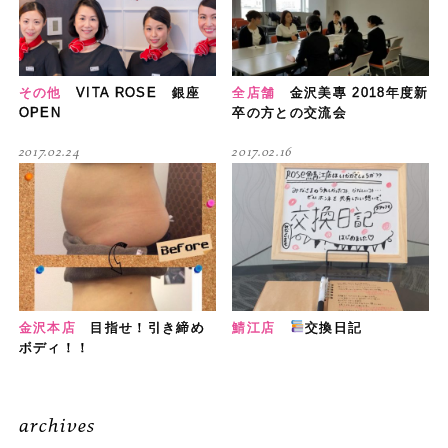
その他
VITA ROSE 銀座
全店舗
金沢美專 2018年度新
OPEN
卒の方との交流会
2017.02.24
2017.02.16
金沢本店
目指せ！引き締め
鯖江店
交換日記
ボディ！！
archives