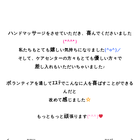
ハ
サ
喜
ンドマッ
ージをさせていただき、
んでくださいました
（*^^*）
嬉
私たちもとても
しい気持ちになりました
(^o^)／
優
そして、ケアセンターの方々もとても
しい方々で
差
し入れもいただいちゃいました♪
ボ
ｴｽﾃ
喜
ランティアを通して
でこんなに人を
ばすことができる
んだと
感
☆
改めて
じました
頑
もっともっと
張ります
(*^^)
prev
next