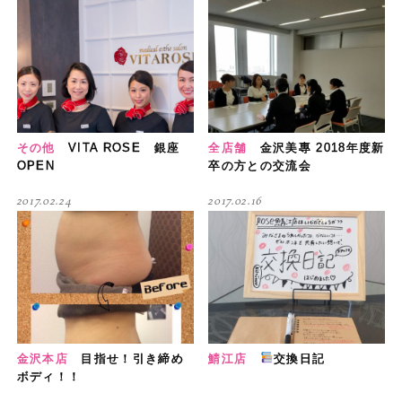
その他
VITA ROSE 銀座
全店舗
金沢美專 2018年度新
OPEN
卒の方との交流会
2017.02.24
2017.02.16
金沢本店
目指せ！引き締め
鯖江店
交換日記
ボディ！！