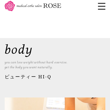
body
you can lose weight without hard exercise.
get the body you want naturally.
ビューティー HI-Q