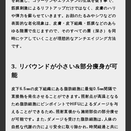
を刺激し、コラーゲンやエラスチンの⽣成を促す事で、
筋膜刺激によるリフトアップだけではなく、⽪膚のハリ
や弾⼒を蘇らせていきます。お顔のたるみやシワなどの
表⾯的な⽼化現象は、⽪膚・⽪下組織・筋膜などのあら
ゆる階層で⽣じますので、そのすべての層（深さ）を同
時にケアしていくことが理想的なアンチエイジング⽅法
です。
3. リバウンドが小さい&部分痩身が可
能
皮下6.5㎜の皮下組織にある脂肪細胞に最短0.5㎜間隔で
直接熱を発生させることができます｡照射点が高温となる
ため脂肪細胞にピンポイントでHIFUによるダメージを与
えることができるため､照射直後から施術部位の部分痩せ
が可能です｡ また､ダメージを受けた脂肪細胞は､人体の
自然な代謝の力により安全に取り除かれ､時間経過と共に