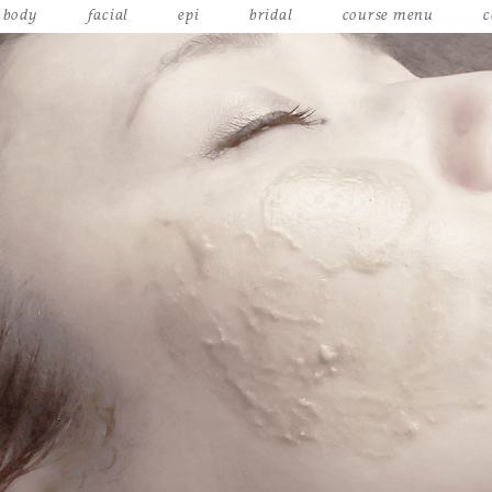
body
facial
epi
bridal
course menu
c