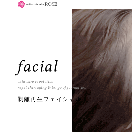
facial
skin care revolution
repel skin aging & let go of foundation.
剥離再生フェイシャル