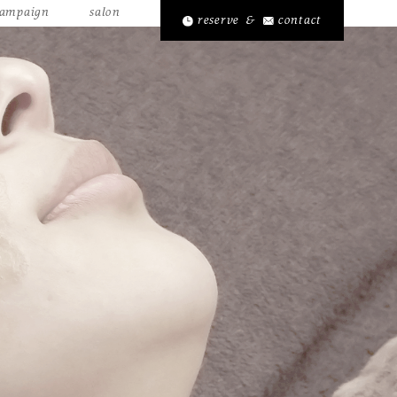
ampaign
salon
reserve
&
contact