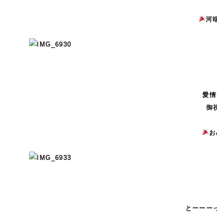
河
愛情
御
お
とーーー