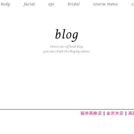
body
facial
epi
bridal
course menu
c
blog
this is our official blog.
you can check the blog by salons.
福井高柳店
金沢本店
高
・