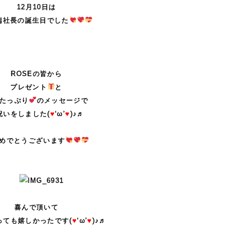
12月10日は
端社長の誕生日でした
・
・
ROSEの皆から
プレゼント
と
たっぷり
のメッセージで
祝いをしました(
♥
‘ω’
♥
)♪♬
・
めでとうございます
・
・
・
喜んで頂いて
っても嬉しかったです(
♥
‘ω’
♥
)♪♬