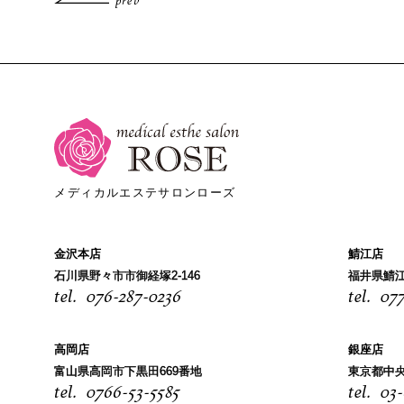
prev
メディカルエステサロンローズ
金沢本店
鯖江店
石川県野々市市御経塚2-146
福井県鯖江
076-287-0236
077
高岡店
銀座店
富山県高岡市下黒田669番地
東京都中央
0766-53-5585
03