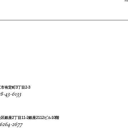
n
市有定町3丁目2-3
8-43-6133
区銀座2丁目11-2銀座2112ビル10階
-6264-2677