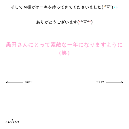
そしてＭ様がケーキを持ってきてくださいました(
*
‘▽’)
♪
♪
ありがとうございます(
*
^▽^
*
)
黒田さんにとって素敵な一年になりますように
（笑）
prev
next
salon