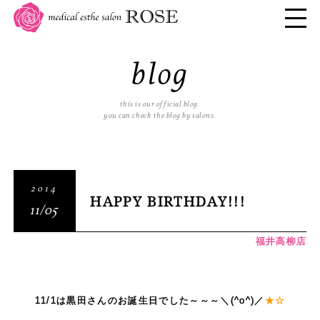
blog
this is our official blog.
you can check the blog by salons.
2014
HAPPY BIRTHDAY!!!
11/05
福井高柳店
11/1は黒田さんのお誕生日でした～～～＼(^o^)／
★☆