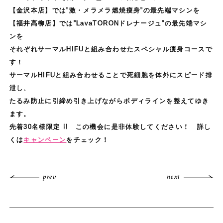
【金沢本店】では”激・メラメラ燃焼痩身”の最先端マシンを
【福井高柳店】では”LavaTORONドレナージュ”の最先端マシ
ンを
それぞれサーマルHIFUと組み合わせたスペシャル痩身コースで
す！
サーマルHIFUと組み合わせることで死細胞を体外にスピード排
泄し、
たるみ防止に引締め引き上げながらボディラインを整えてゆき
ます。
先着30名様限定 !! この機会に是非体験してください！ 詳し
くは
キャンペーン
をチェック！
prev
next