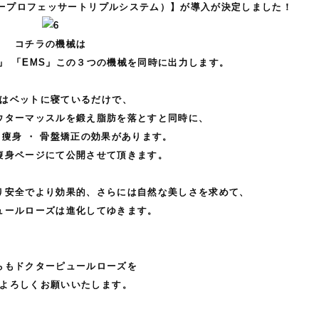
アープロフェッサートリプルシステム）】が導入が決定しました！
コチラの機械は
」 「EMS」この３つの機械を同時に出力します。
はベットに寝ているだけで、
ウターマッスルを鍛え脂肪を落とすと同時に、
・ 痩身 ・ 骨盤矯正の効果があります。
痩身ページにて公開させて頂きます。
。
り安全でより効果的、さらには自然な美しさを求めて、
ュールローズは進化してゆきます。
。
。
らもドクターピュールローズを
よろしくお願いいたします。