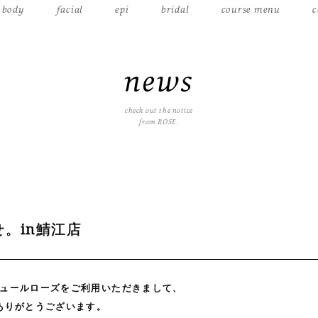
body
facial
epi
bridal
course menu
c
news
check out the notice
from ROSE.
。in鯖江店
ュールローズをご利用いただきまして、
ありがとうございます。