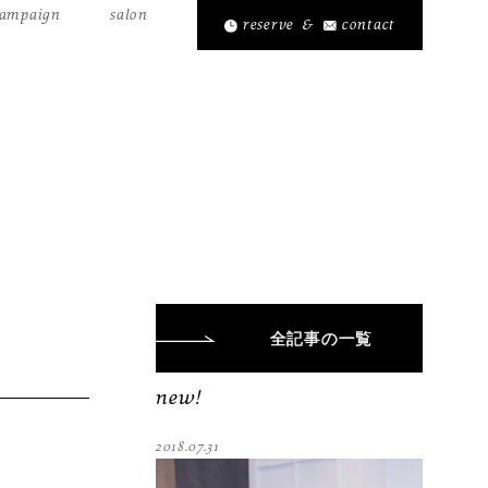
ampaign
salon
reserve
&
contact
全記事
の一覧
new!
2018.07.31