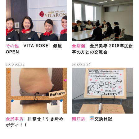
その他
VITA ROSE 銀座
全店舗
金沢美專 2018年度新
OPEN
卒の方との交流会
2017.02.24
2017.02.16
金沢本店
目指せ！引き締め
鯖江店
交換日記
ボディ！！