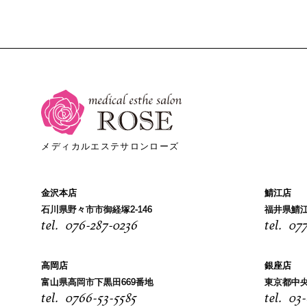
メディカルエステサロンローズ
金沢本店
鯖江店
石川県野々市市御経塚2-146
福井県鯖江
076-287-0236
077
高岡店
銀座店
富山県高岡市下黒田669番地
東京都中央
0766-53-5585
03