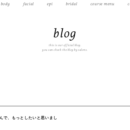
body
facial
epi
bridal
course menu
c
blog
this is our official blog.
you can check the blog by salons.
たんで、もっとしたいと思いまし