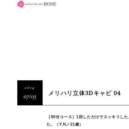
2014
メリハリ立体3Dキャビ 04
07/03
［90分コース］1回しただけでスッキリし
た。（Y.N／21歳）