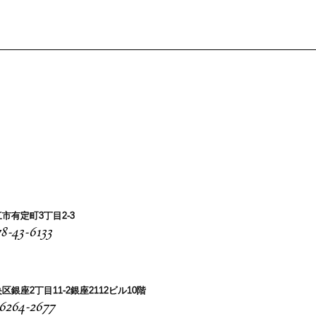
市有定町3丁目2-3
8-43-6133
区銀座2丁目11-2銀座2112ビル10階
-6264-2677