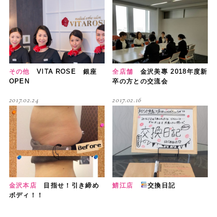
その他
VITA ROSE 銀座
全店舗
金沢美專 2018年度新
OPEN
卒の方との交流会
2017.02.24
2017.02.16
金沢本店
目指せ！引き締め
鯖江店
交換日記
ボディ！！