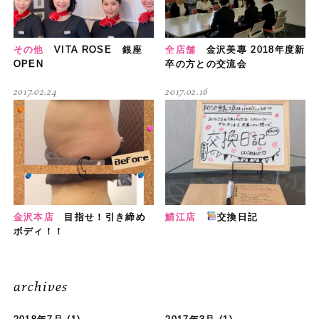
その他
VITA ROSE 銀座
全店舗
金沢美專 2018年度新
OPEN
卒の方との交流会
2017.02.24
2017.02.16
金沢本店
目指せ！引き締め
鯖江店
交換日記
ボディ！！
archives