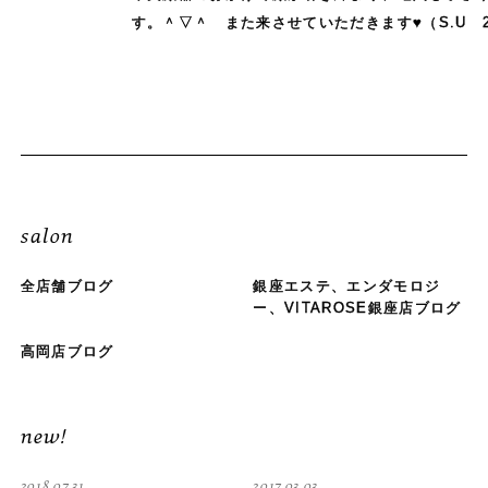
す。＾▽＾ また来させていただきます♥
（S.U
salon
全店舗ブログ
銀座エステ、エンダモロジ
ー、VITAROSE銀座店ブログ
高岡店ブログ
new!
2018.07.31
2017.03.03