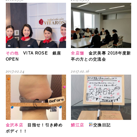
その他
VITA ROSE 銀座
全店舗
金沢美專 2018年度新
OPEN
卒の方との交流会
2017.02.24
2017.02.16
金沢本店
目指せ！引き締め
鯖江店
交換日記
ボディ！！