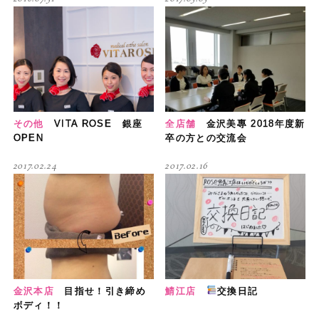
その他
VITA ROSE 銀座
全店舗
金沢美專 2018年度新
OPEN
卒の方との交流会
2017.02.24
2017.02.16
金沢本店
目指せ！引き締め
鯖江店
交換日記
ボディ！！