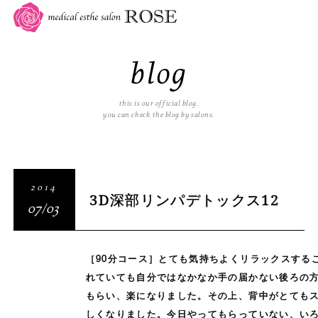
blog
this is our official blog.
you can check the blog by salons.
2014
3D深部リンパデトックス12
07/03
［90分コース］とても気持ちよくリラックスする
れていても自分ではなかなか手の届かない後ろの
もらい、楽になりました。その上、背中がとても
しくなりました。今日やってもらっていない、い